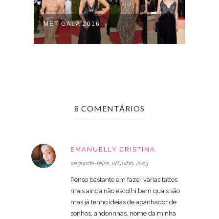
MET GALA 2016
SCRE
8 COMENTÁRIOS
EMANUELLY CRISTINA.
segunda-feira, 08 julho, 2013
Penso bastante em fazer várias tattos
mais ainda não escolhi bem quais são
mas já tenho ideias de apanhador de
sonhos, andorinhas, nome da minha