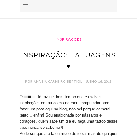
INSPIRAÇÕES
INSPIRAÇÃO: TATUAGENS
♥
POR ANA LIA CARNEIRO BETTIOL - JULHO 16, 2013
Oiiiiiiiiiiiii! Já faz um bom tempo que eu salvei
inspirações de tatuagens no meu computador para
fazer um post aqui no blog, não sei porque demorei
tanto... enfim!
Sou apaixonada por pássaros e
corações, quem sabe um dia eu faça uma tattoo desse
tipo, nunca se sabe né?!
P
ode ser que até lá eu mude de ideia, mas de qualquer