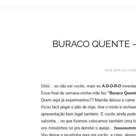
BURACO QUENTE - Re
POR ANA LIA CAR
Oiiiiii... eu não sei vocês, mais eu
A-D-O-R-O
inventa
Esse final de semana minha mãe fez
"Buraco Quent
Quem aqui já experimentou?? Mamãe deixou a carne p
Ficou fácil pegar o pão de trigo, tirar o miolo e rech
apresentação bem legal também. E vocês ainda podem
salsinha... no que fizemos colocamos também uma fat
uns minutinhos só pra derreter o queijo...
huuuuum
Vou deixar a receitinha aqui pra vocês, e claro, alg