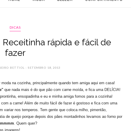
DICAS
ceitinha rápida e fácil de
fazer
NEIRO BETTIOL - SETEMBRO 18, 2013
r moda na cozinha, principalmente quando tem amiga aqui em casa!
e"
que nada mais é do que pão com carne moída, e fica uma DELÍCIA!
rontinha, ensopadinha e eu e minha amiga fomos para a cozinha!
ear com a carne! Além de muito fácil de fazer é gostoso e fica com uma
 variar nos temperos. Tem gente que coloca milho, pimentão,
ia de queijo porque depois dos pães montadinhos levamos ao forno por
mmmmm
. Quem quer?
umas imagens!