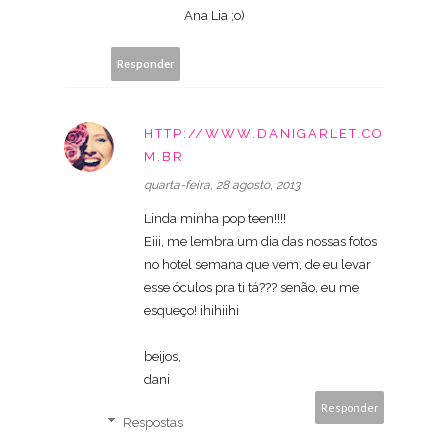
Ana Lia ;o)
Responder
HTTP://WWW.DANIGARLET.CO
M.BR
quarta-feira, 28 agosto, 2013
Linda minha pop teen!!!!
Eiii, me lembra um dia das nossas fotos
no hotel semana que vem, de eu levar
esse óculos pra ti tá??? senão, eu me
esqueço! ihihiihi
beijos,
dani
Responder
Respostas