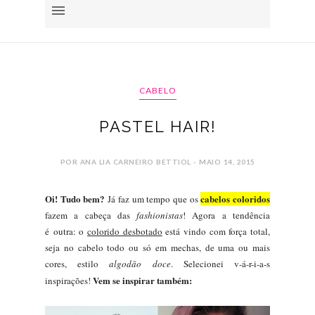
CABELO
PASTEL HAIR!
POR ANA LIA CARNEIRO BETTIOL - MAIO 14, 2015
Oi! Tudo bem?
cabelos coloridos
Já faz um tempo que os
fazem a cabeça das
fashionistas
! Agora a tendência
é
outra: o
colorido desbotado
está vindo com força total,
seja no cabelo todo ou só em mechas, de uma ou mais
cores, estilo
algodão doce
. Selecionei v-á-r-i-a-s
Vem se inspirar também:
inspirações!