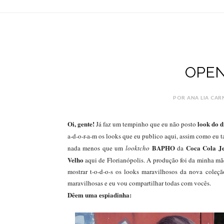
OPEN
POR ANA LIA CARN
Oi, gente!
look do d
Já faz um tempinho que eu não posto
a-d-o-r-a-m os looks que eu publico aqui, assim como eu
BAPHO
Coca Cola J
nada menos que um
looktcho
da
Velho
aqui de Florianópolis. A produção foi da minha mãe.
mostrar t-o-d-o-s os looks maravilhosos da nova coleç
maravilhosas e eu vou compartilhar todas com vocês.
Dêem uma espiadinha: