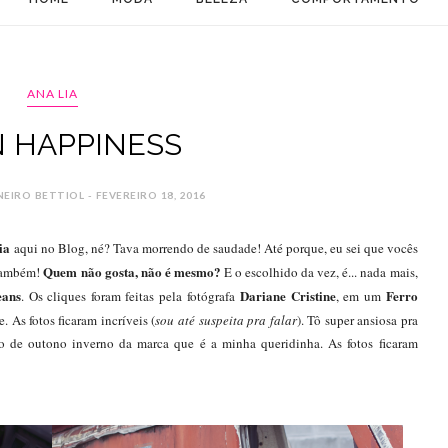
ANA LIA
 HAPPINESS
EIRO BETTIOL - FEVEREIRO 18, 2016
ia
aqui no Blog, né? Tava morrendo de saudade! Até porque, eu sei que vocês
Quem não gosta, não é mesmo?
 também!
E o escolhido da vez, é... nada mais,
eans
Dariane Cristine
Ferro
. Os cliques foram feitas pela fotógrafa
, em um
 As fotos ficaram incríveis (
sou até suspeita pra falar
). Tô super ansiosa pra
ão de outono inverno da marca que é a minha queridinha. As fotos ficaram