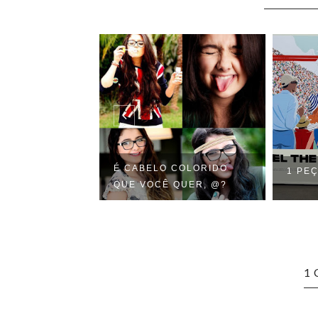
É CABELO COLORIDO
MOLETOM
1 PEÇ
QUE VOCÊ QUER, @?
1