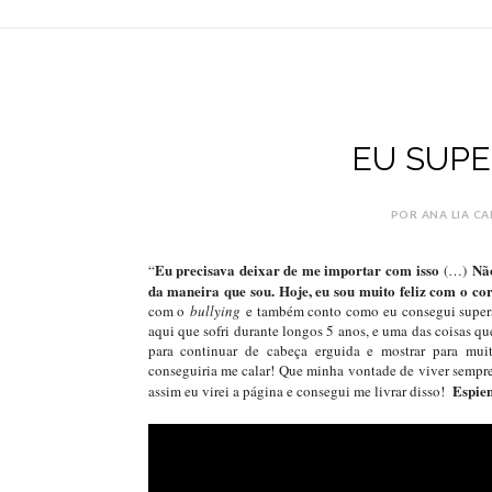
EU SUPE
POR ANA LIA CA
Eu precisava deixar de me importar com isso
Não
“
(…)
da maneira que sou. Hoje, eu sou muito feliz com o co
com o
bullying
e também conto como eu consegui superar
aqui que sofri durante longos 5 anos, e uma das coisas qu
para continuar de cabeça erguida e mostrar para mu
conseguiria me calar! Que minha vontade de viver sempre
Espie
assim eu virei a página e consegui me livrar disso!