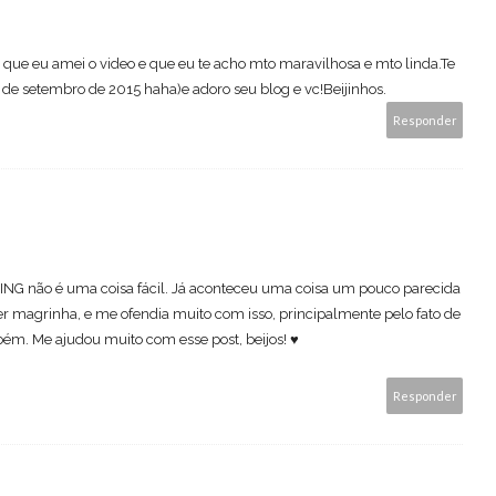
que eu amei o video e que eu te acho mto maravilhosa e mto linda.Te
e setembro de 2015 haha)e adoro seu blog e vc!Beijinhos.
Responder
ING não é uma coisa fácil. Já aconteceu uma coisa um pouco parecida
r magrinha, e me ofendia muito com isso, principalmente pelo fato de
ém. Me ajudou muito com esse post, beijos! ♥
Responder