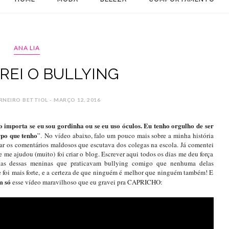
ANA LIA
REI O BULLYING
RNEIRO BETTIOL - MARÇO 12, 2016
 importa se eu sou gordinha ou se eu uso óculos. Eu tenho orgulho de ser
rpo que tenho
”.
No vídeo abaixo, falo um pouco mais sobre a minha história
 os comentários maldosos que escutava dos colegas na escola. Já comentei
e me ajudou (muito) foi criar o blog. Escrever aqui todos os dias me deu força
itas dessas meninas que praticavam bullying comigo que nenhuma delas
 foi mais forte, e a certeza de que ninguém é melhor que ninguém também! E
m só
esse vídeo maravilhoso que eu gravei pra CAPRICHO: