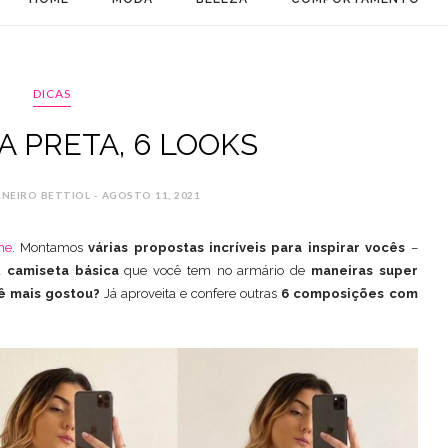
DICAS
A PRETA, 6 LOOKS
RNEIRO BETTIOL - AGOSTO 11, 2021
ne
.
Montamos
várias propostas incríveis para inspirar vocês
–
la
camiseta básica
que você tem no armário de
maneiras super
ê mais gostou?
Já aproveita e confere outras
6 composições com