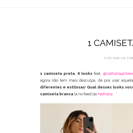
1 CAMISET
POR ANA LIA CA
1 camiseta preta
,
6 looks
feat.
@nathaliajackeli
agora não tem mais desculpa, dá pra usar aque
diferentes e estilosas
!
Qual desses looks voc
camiseta branca
lá no feed da
Nathália
.